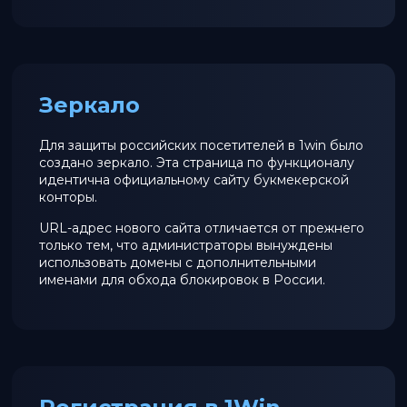
Зеркало
Для защиты российских посетителей в 1win было
создано зеркало. Эта страница по функционалу
идентична официальному сайту букмекерской
конторы.
URL-адрес нового сайта отличается от прежнего
только тем, что администраторы вынуждены
использовать домены с дополнительными
именами для обхода блокировок в России.